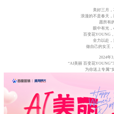
美好三月，
浪漫的不是春天，
愿所有
眼中有光，
百变花
YOUNG
全力以赴，
做自己的女王
2024年
“AI美丽 百变花YOUNG
为你
送上专属
“